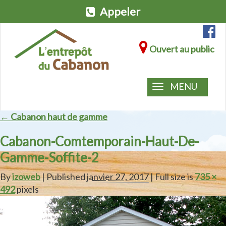
Appeler
Ouvert au public
MENU
← Cabanon haut de gamme
Cabanon-Comtemporain-Haut-De-
Gamme-Soffite-2
By
izoweb
| Published
janvier 27, 2017
| Full size is
735 ×
492
pixels