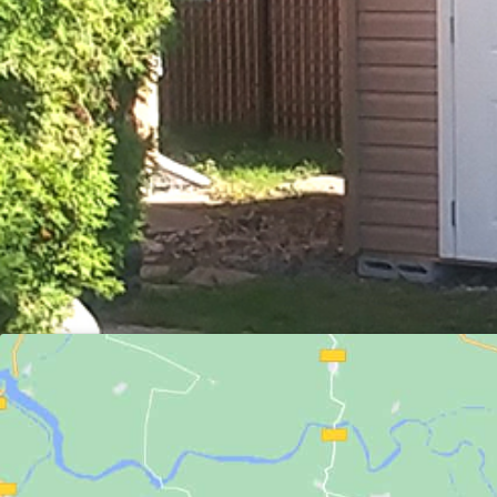
Bookmark the
permalink
.