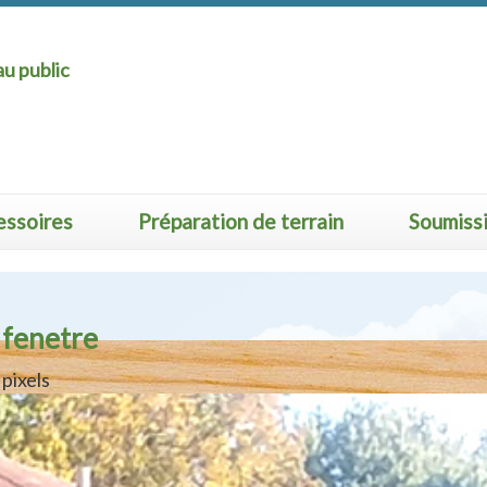
u public
essoires
Préparation de terrain
Soumiss
 fenetre
pixels