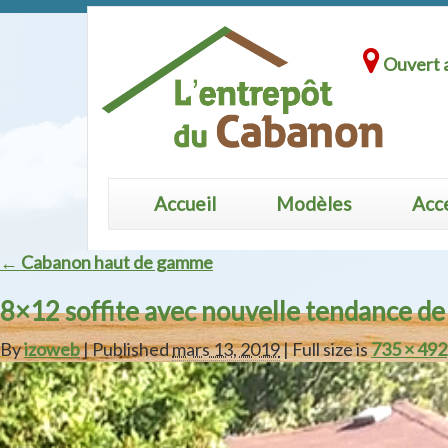
Ouvert a
Accueil
Modèles
Acc
← Cabanon haut de gamme
8×12 soffite avec nouvelle tendance de
By
izoweb
| Published
mars 13, 2019
| Full size is
735 × 492