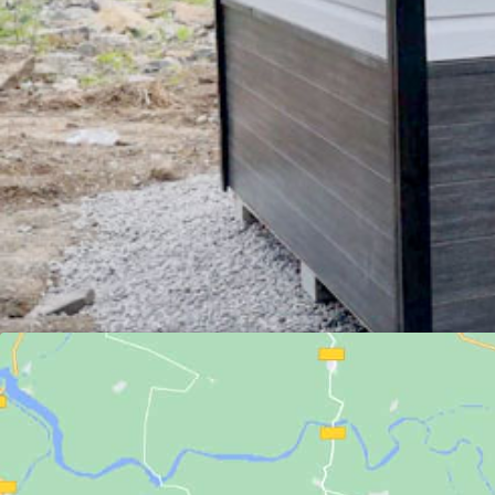
Bookmark the
permalink
.