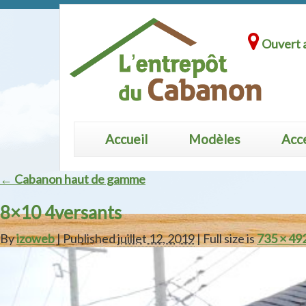
Ouvert a
Accueil
Modèles
Acc
← Cabanon haut de gamme
8×10 4versants
By
izoweb
| Published
juillet 12, 2019
| Full size is
735 × 49