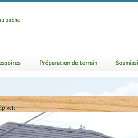
u public
essoires
Préparation de terrain
Soumiss
2
pixels