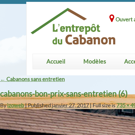
Ouvert a
Accueil
Modèles
Acc
← Cabanons sans entretien
cabanons-bon-prix-sans-entretien (6)
By
izoweb
| Published
janvier 27, 2017
| Full size is
735 × 4