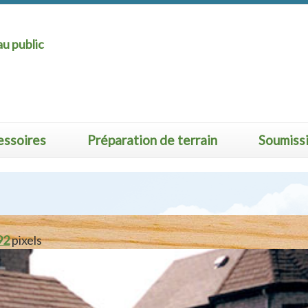
u public
essoires
Préparation de terrain
Soumiss
92
pixels