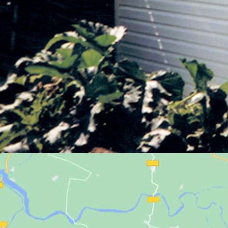
Bookmark the
permalink
.