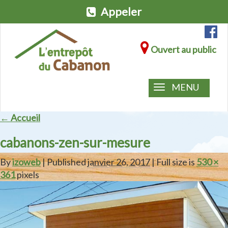
Appeler
Ouvert au public
MENU
← Accueil
cabanons-zen-sur-mesure
By
izoweb
| Published
janvier 26, 2017
| Full size is
530 ×
361
pixels