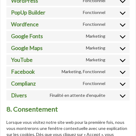
WordPress
Fonctionnel
Consent
google-
to
PopUp Builder
recaptcha
Fonctionnel
Consent
service
to
wordpress
Wordfence
Fonctionnel
Consent
service
to
popup-
Google Fonts
Marketing
Consent
service
builder
to
wordfence
Google Maps
Marketing
Consent
service
to
google-
YouTube
Marketing
Consent
service
fonts
to
google-
Facebook
Marketing, Fonctionnel
Consent
service
maps
to
youtube
Complianz
Fonctionnel
Consent
service
to
facebook
Divers
Finalité en attente d’enquête
Consent
service
to
complianz
8. Consentement
service
divers
Lorsque vous visitez notre site web pour la première fois, nous
vous montrerons une fenêtre contextuelle avec une explication
sur les cookies. Dès que vous cliquez sur « Accept », vous